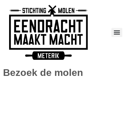
Bezoek de molen
Wanneer?
Iedere zaterdag is de molen geopend tussen 13.30 en
17.00 uur, het hele jaar door. Tussen 14.00 en 16.00 uur
is er de mogelijkheid om gemalen graan te kopen.
Wanneer de wimpel in de vlaggenmast hangt, is de
molen open en de molenaar aanwezig.