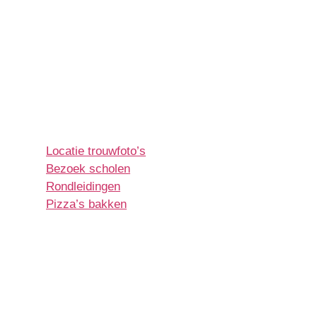
Wilt u de molen bezoeken buiten de openingstijden, of
wilt u met uw bedrijf, vereniging of groep een activiteit
plannen bij de molen of ons bakhuuske, neem dan
contact op met onze coördinator Mia Verheijen via
meterikmolen@outlook.com.
Activiteiten
Locatie trouwfoto’s
Bezoek scholen
Rondleidingen
Pizza’s bakken
Iedere zaterdagmiddag draaien de wieken van de
molen. Een aantal enthousiaste molenaars en
vrijwilligers zijn actief in de weer met het malen van
verschillende graansoorten en het onderhouden van de
gewasveldjes. U kunt zien wat de molenaar vroeger